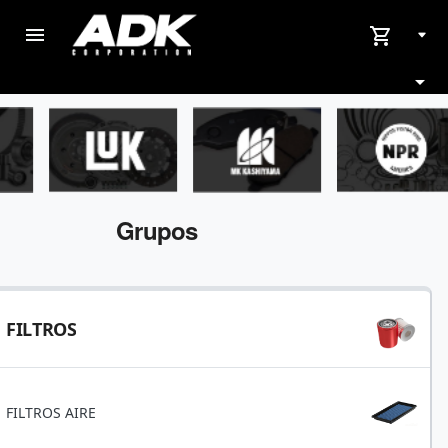
menu
shopping_cart
arrow_drop_down
Grupos
FILTROS
FILTROS AIRE